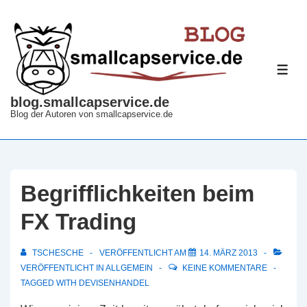
↓
Zum
Inhalt
ME
blog.smallcapservice.de
Blog der Autoren von smallcapservice.de
Begrifflichkeiten beim
FX Trading
TSCHESCHE
VERÖFFENTLICHT AM
14. MÄRZ 2013
VERÖFFENTLICHT IN
ALLGEMEIN
KEINE KOMMENTARE
TAGGED WITH
DEVISENHANDEL