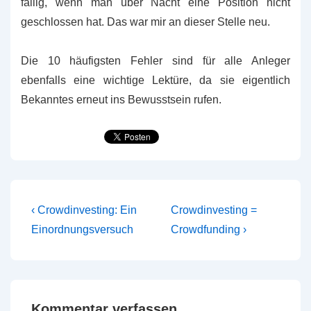
fällig, wenn man über Nacht eine Position nicht
geschlossen hat. Das war mir an dieser Stelle neu.
Die 10 häufigsten Fehler sind für alle Anleger
ebenfalls eine wichtige Lektüre, da sie eigentlich
Bekanntes erneut ins Bewusstsein rufen.
Beitragsnavigation
Vorheriger
Nächster
‹ Crowdinvesting: Ein
Crowdinvesting =
Beitrag
Beitrag
Einordnungsversuch
Crowdfunding ›
ist
ist
Kommentar verfassen