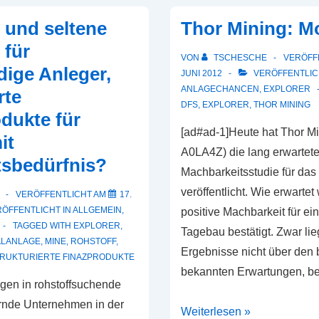
 und seltene
Thor Mining: M
 für
VON
TSCHESCHE
VERÖFF
dige Anleger,
JUNI 2012
VERÖFFENTLIC
ANLAGECHANCEN
,
EXPLORER
rte
DFS
,
EXPLORER
,
THOR MINING
dukte für
[ad#ad-1]Heute hat Thor M
it
A0LA4Z) die lang erwartet
tsbedürfnis?
Machbarkeitsstudie für das 
veröffentlicht. Wie erwartet
VERÖFFENTLICHT AM
17.
ÖFFENTLICHT IN
ALLGEMEIN
,
positive Machbarkeit für ei
TAGGED WITH
EXPLORER
,
Tagebau bestätigt. Zwar lie
ALANLAGE
,
MINE
,
ROHSTOFF
,
Ergebnisse nicht über den 
RUKTURIERTE FINAZPRODUKTE
bekannten Erwartungen, be
gen in rohstoffsuchende
ernde Unternehmen in der
Thor
Weiterlesen »