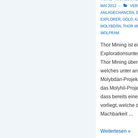
Finanzprodukte
MAI 2012
VER
für
ANLAGECHANCEN
,
Anleger
EXPLORER
,
GOLD
,
K
MOLYBDÄN
,
THOR M
mit
WOLFRAM
Sicherheitsbedür
Thor Mining ist e
Explorationsunte
Thor Mining über 
welches unter a
Molybdän-Projekt 
das Molyhil-Projek
dass bereits ein
vorliegt, welche d
Machbarkeit …
THOR
Weiterlesen »