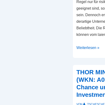
Regel nur für ris
geeignet sind, s
sein. Dennoch er
derartige Untern
Beliebtheit. Die 
können vom laien
Rohstoffe
Weiterlesen »
und
seltene
Erden
THOR MI
nur
(WKN: A0
für
Chance un
risikofreudige
Investme
Anleger,
strukturierte
VON
TSCHESCHE