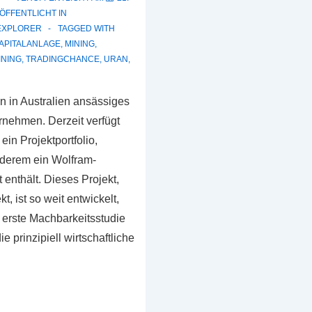
ÖFFENTLICHT IN
EXPLORER
TAGGED WITH
APITALANLAGE
,
MINING
,
INING
,
TRADINGCHANCE
,
URAN
,
fnis?
in in Australien ansässiges
rnehmen. Derzeit verfügt
ein Projektportfolio,
nderem ein Wolfram-
enthält. Dieses Projekt,
t, ist so weit entwickelt,
e erste Machbarkeitsstudie
ie prinzipiell wirtschaftliche