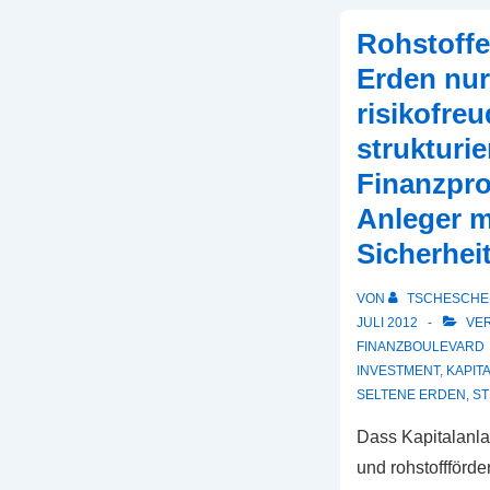
Rohstoffe
Erden nur
risikofreu
strukturie
Finanzpro
Anleger m
Sicherhei
VON
TSCHESCHE
JULI 2012
VER
FINANZBOULEVARD
INVESTMENT
,
KAPIT
SELTENE ERDEN
,
ST
Dass Kapitalanla
und rohstoffförd