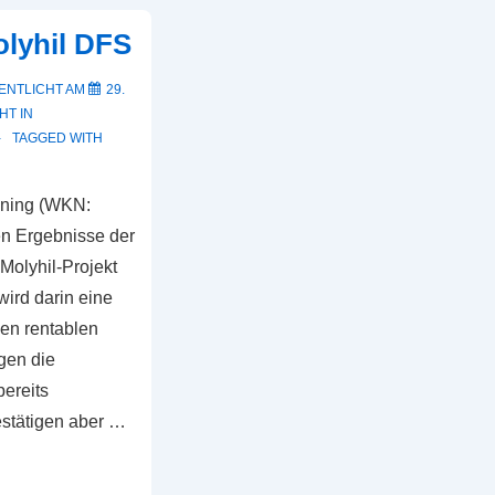
olyhil DFS
ENTLICHT AM
29.
HT IN
TAGGED WITH
ining (WKN:
en Ergebnisse der
Molyhil-Projekt
 wird darin eine
nen rentablen
gen die
bereits
stätigen aber …