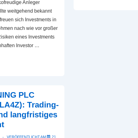
ikofreudige Anleger
Mining:
ollte weitgehend bekannt
Molyhil
freuen sich Investments in
DFS
ehmen nach wie vor großer
Risiken eines Investments
haften Investor …
NING PLC
LA4Z): Trading-
d langfristiges
nt
VERÖFFENTLICHT AM
21.