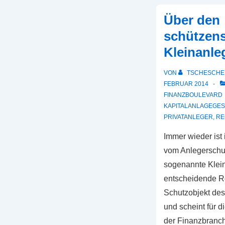
Über den
schützen
Kleinanle
VON
TSCHESCHE
FEBRUAR 2014
FINANZBOULEVARD
KAPITALANLAGEGE
PRIVATANLEGER
,
RE
Immer wieder ist
vom Anlegerschut
sogenannte Klein
entscheidende Rol
Schutzobjekt de
und scheint für 
der Finanzbranc