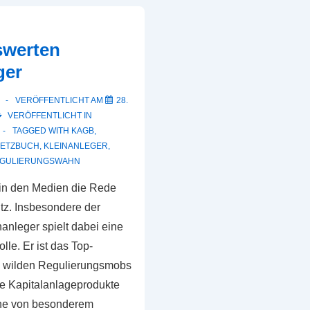
swerten
ger
VERÖFFENTLICHT AM
28.
VERÖFFENTLICHT IN
TAGGED WITH
KAGB
,
SETZBUCH
,
KLEINANLEGER
,
GULIERUNGSWAHN
 in den Medien die Rede
z. Insbesondere der
anleger spielt dabei eine
le. Er ist das Top-
s wilden Regulierungsmobs
die Kapitalanlageprodukte
he von besonderem