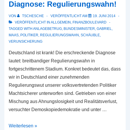
Diagnose: Regulierungswahn!
regulieren
VON
TSCHESCHE
VERÖFFENTLICHT AM
19. JUNI 2014
VERÖFFENTLICHT IN
ALLGEMEIN
,
FINANZBOULEVARD
TAGGED WITH
ANLAGEBETRUG
,
BUNDESMINISTER
,
GABRIEL
,
MAAS
,
POLITIKER
,
REGULIERUNGSWAHN
,
SCHÄUBLE
,
VERUNSICHERUNG
Deutschland ist krank! Die erschreckende Diagnose
lautet: breitbandiger Regulierungswahn in
fortgeschrittenem Stadium. Konkret bedeutet das, dass
wir in Deutschland einer zunehmenden
Regulierungswut unserer volksvertretenden Politiker
Machtsicherer unterworfen sind. Getrieben von einer
Mischung aus Ahnungslosigkeit und Realitätsverlust,
versuchter Demoskopiedemokratie und unter …
Diagnose:
Weiterlesen »