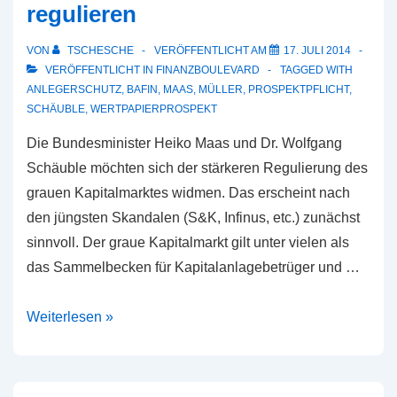
regulieren
VON
TSCHESCHE
VERÖFFENTLICHT AM
17. JULI 2014
VERÖFFENTLICHT IN
FINANZBOULEVARD
TAGGED WITH
ANLEGERSCHUTZ
,
BAFIN
,
MAAS
,
MÜLLER
,
PROSPEKTPFLICHT
,
SCHÄUBLE
,
WERTPAPIERPROSPEKT
Die Bundesminister Heiko Maas und Dr. Wolfgang
Schäuble möchten sich der stärkeren Regulierung des
grauen Kapitalmarktes widmen. Das erscheint nach
den jüngsten Skandalen (S&K, Infinus, etc.) zunächst
sinnvoll. Der graue Kapitalmarkt gilt unter vielen als
das Sammelbecken für Kapitalanlagebetrüger und …
Kriminalität
Weiterlesen »
ist
schlecht
zu