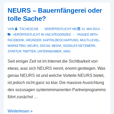
NEURS – Bauernfängerei oder
tolle Sache?
VON
TSCHESCHE
VERÖFFENTLICHT AM
31. MAI 2014
VERÖFFENTLICHT IN
UNCATEGORIZED
TAGGED WITH
FACEBOOK
,
GRÜNDER
,
KAPITALBESCHAFFUNG
,
MULTI-LEVEL-
MARKETING
,
NEURS
,
SOCIAL MEDIA
,
SOZIALES NETZWERK
,
STARTUP
,
TWITTER
,
UNTERNEHMER
,
XING
Seit einiger Zeit ist im Internet die Sichtbarkeit von
etwas, was sich NEURS nennt, enorm gestiegen. Was
genau NEURS ist und welche Vorteile NEURS bietet,
ist jedoch nicht ganz so klar. Die massive Ausrichtung
des sozusagen systemimmanenten Partnerprogramms
führt zunächst …
NEURS
Weiterlesen »