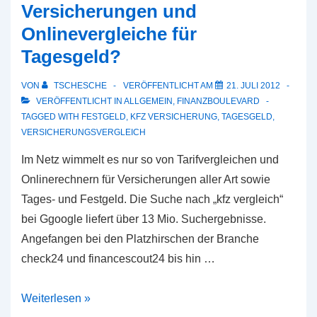
Versicherungen und
Onlinevergleiche für
Tagesgeld?
VON
TSCHESCHE
VERÖFFENTLICHT AM
21. JULI 2012
VERÖFFENTLICHT IN
ALLGEMEIN
,
FINANZBOULEVARD
TAGGED WITH
FESTGELD
,
KFZ VERSICHERUNG
,
TAGESGELD
,
VERSICHERUNGSVERGLEICH
Im Netz wimmelt es nur so von Tarifvergleichen und
Onlinerechnern für Versicherungen aller Art sowie
Tages- und Festgeld. Die Suche nach „kfz vergleich“
bei Ggoogle liefert über 13 Mio. Suchergebnisse.
Angefangen bei den Platzhirschen der Branche
check24 und financescout24 bis hin …
Was
Weiterlesen »