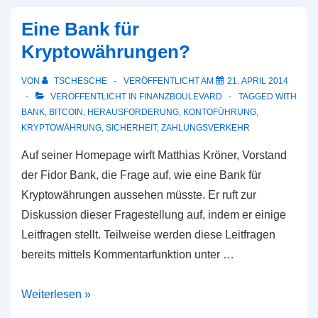
Eine Bank für
Kryptowährungen?
VON
TSCHESCHE
VERÖFFENTLICHT AM
21. APRIL 2014
VERÖFFENTLICHT IN
FINANZBOULEVARD
TAGGED WITH
BANK
,
BITCOIN
,
HERAUSFORDERUNG
,
KONTOFÜHRUNG
,
KRYPTOWÄHRUNG
,
SICHERHEIT
,
ZAHLUNGSVERKEHR
Auf seiner Homepage wirft Matthias Kröner, Vorstand
der Fidor Bank, die Frage auf, wie eine Bank für
Kryptowährungen aussehen müsste. Er ruft zur
Diskussion dieser Fragestellung auf, indem er einige
Leitfragen stellt. Teilweise werden diese Leitfragen
bereits mittels Kommentarfunktion unter …
Eine
Weiterlesen »
Bank