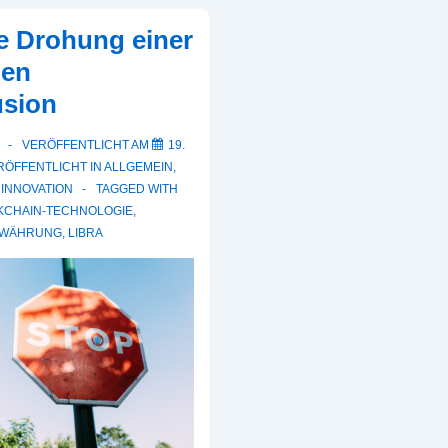
ie Drohung einer
hen
usion
VERÖFFENTLICHT AM
19.
ÖFFENTLICHT IN
ALLGEMEIN
,
,
INNOVATION
TAGGED WITH
KCHAIN-TECHNOLOGIE
,
OWÄHRUNG
,
LIBRA