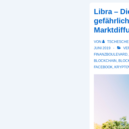
Libra – D
gefährlic
Marktdiff
VON
TSCHESCHE
JUNI 2019
VER
FINANZBOULEVARD
BLOCKCHAIN
,
BLOC
FACEBOOK
,
KRYPT