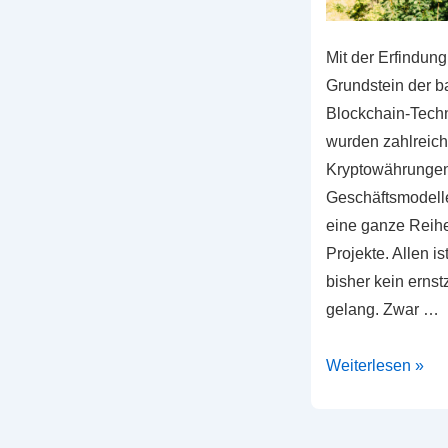
Mit der Erfindung
Grundstein der 
Blockchain-Techn
wurden zahlreich
Kryptowährungen
Geschäftsmodelle
eine ganze Reihe
Projekte. Allen i
bisher kein ern
gelang. Zwar …
Libra
Weiterlesen »
–
Die