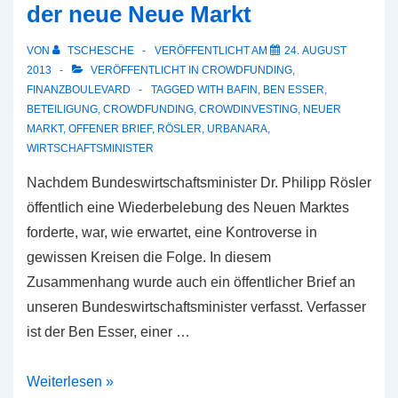
der neue Neue Markt
VON
TSCHESCHE
VERÖFFENTLICHT AM
24. AUGUST
2013
VERÖFFENTLICHT IN
CROWDFUNDING
,
FINANZBOULEVARD
TAGGED WITH
BAFIN
,
BEN ESSER
,
BETEILIGUNG
,
CROWDFUNDING
,
CROWDINVESTING
,
NEUER
MARKT
,
OFFENER BRIEF
,
RÖSLER
,
URBANARA
,
WIRTSCHAFTSMINISTER
Nachdem Bundeswirtschaftsminister Dr. Philipp Rösler
öffentlich eine Wiederbelebung des Neuen Marktes
forderte, war, wie erwartet, eine Kontroverse in
gewissen Kreisen die Folge. In diesem
Zusammenhang wurde auch ein öffentlicher Brief an
unseren Bundeswirtschaftsminister verfasst. Verfasser
ist der Ben Esser, einer …
Rösler,
Weiterlesen »