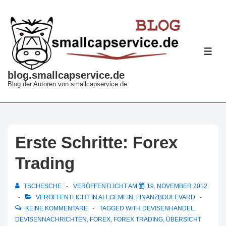
↓
Zum
Inhalt
ME
blog.smallcapservice.de
Blog der Autoren von smallcapservice.de
Erste Schritte: Forex
Trading
TSCHESCHE
VERÖFFENTLICHT AM
19. NOVEMBER 2012
VERÖFFENTLICHT IN
ALLGEMEIN
,
FINANZBOULEVARD
KEINE KOMMENTARE
TAGGED WITH
DEVISENHANDEL
,
DEVISENNACHRICHTEN
,
FOREX
,
FOREX TRADING
,
ÜBERSICHT