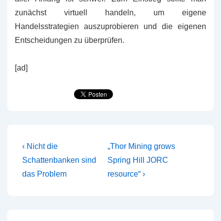
zunächst virtuell handeln, um eigene
Handelsstrategien auszuprobieren und die eigenen
Entscheidungen zu überprüfen.
[ad]
Beitragsnavigation
Vorheriger
Nächster
‹ Nicht die
„Thor Mining grows
Beitrag
Beitrag
Schattenbanken sind
Spring Hill JORC
ist
ist
das Problem
resource“ ›