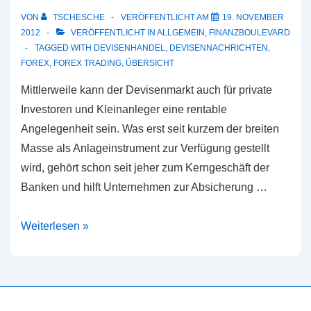
VON
TSCHESCHE
VERÖFFENTLICHT AM
19. NOVEMBER
2012
VERÖFFENTLICHT IN
ALLGEMEIN
,
FINANZBOULEVARD
TAGGED WITH
DEVISENHANDEL
,
DEVISENNACHRICHTEN
,
FOREX
,
FOREX TRADING
,
ÜBERSICHT
Mittlerweile kann der Devisenmarkt auch für private
Investoren und Kleinanleger eine rentable
Angelegenheit sein. Was erst seit kurzem der breiten
Masse als Anlageinstrument zur Verfügung gestellt
wird, gehört schon seit jeher zum Kerngeschäft der
Banken und hilft Unternehmen zur Absicherung …
Erste
Weiterlesen »
Schritte:
Forex
Trading