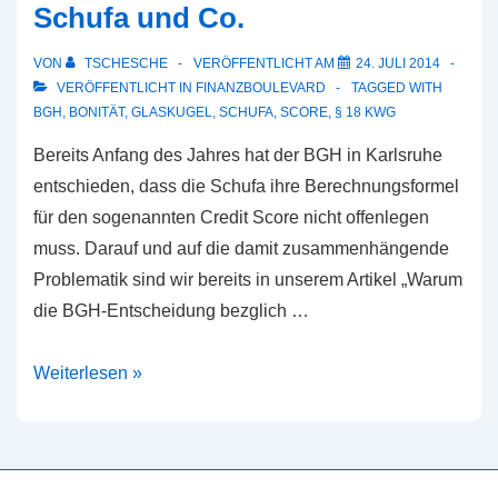
Schufa und Co.
VON
TSCHESCHE
VERÖFFENTLICHT AM
24. JULI 2014
VERÖFFENTLICHT IN
FINANZBOULEVARD
TAGGED WITH
BGH
,
BONITÄT
,
GLASKUGEL
,
SCHUFA
,
SCORE
,
§ 18 KWG
Bereits Anfang des Jahres hat der BGH in Karlsruhe
entschieden, dass die Schufa ihre Berechnungsformel
für den sogenannten Credit Score nicht offenlegen
muss. Darauf und auf die damit zusammenhängende
Problematik sind wir bereits in unserem Artikel „Warum
die BGH-Entscheidung bezglich …
Das
Weiterlesen »
Glaskugelproblem
von
Schufa
und