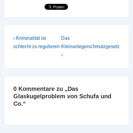
Beitragsnavigation
Vorheriger
Nächster
‹ Kriminalität ist
Das
Beitrag
Beitrag
schlecht zu regulieren
Kleinanlegerschmutzgesetz
ist
ist
›
0 Kommentare zu „
Das
Glaskugelproblem von Schufa und
Co.
“