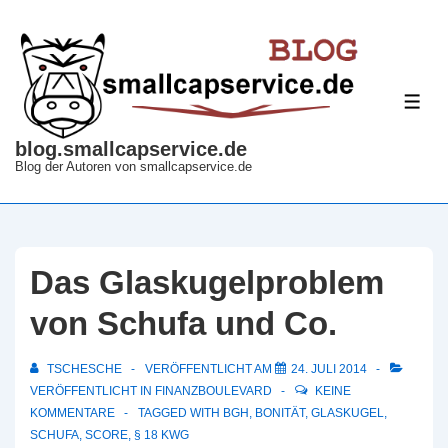
↓
Zum
Inhalt
ME
blog.smallcapservice.de
Blog der Autoren von smallcapservice.de
Das Glaskugelproblem
von Schufa und Co.
TSCHESCHE
VERÖFFENTLICHT AM
24. JULI 2014
VERÖFFENTLICHT IN
FINANZBOULEVARD
KEINE
KOMMENTARE
TAGGED WITH
BGH
,
BONITÄT
,
GLASKUGEL
,
SCHUFA
,
SCORE
,
§ 18 KWG