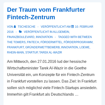
Der Traum vom Frankfurter
Fintech-Zentrum
VON
TSCHESCHE
VERÖFFENTLICHT AM
10. FEBRUAR
2016
VERÖFFENTLICHT IN
ALLGEMEIN
,
FINANZBOULEVARD
,
INNOVATION
TAGGED WITH
BETWEEN
THE TOWERS
,
FINTECH
,
FÖRDERMITTEL
,
FÖRDERPROGRAMM
,
FRANKFURT
,
GRÜNDERWETTBEWERB
,
INNOVATION
,
LOEWE
,
RHEIN-MAIN
,
STARTUP
,
TAREK AL-WAZIR
Am Mittwoch, den 27.01.2016 lud der hessische
Wirtschaftsminister Tarek Al-Wazir in die Goethe
Universität ein, um Konzepte für ein Fintech-Zentrum
in Frankfurt vorstellen zu lassen. Das Ziel: In Frankfurt
sollen sich möglichst viele Fintech-Startups ansiedeln.
Immerhin gilt Frankfurt als Deutschlands …