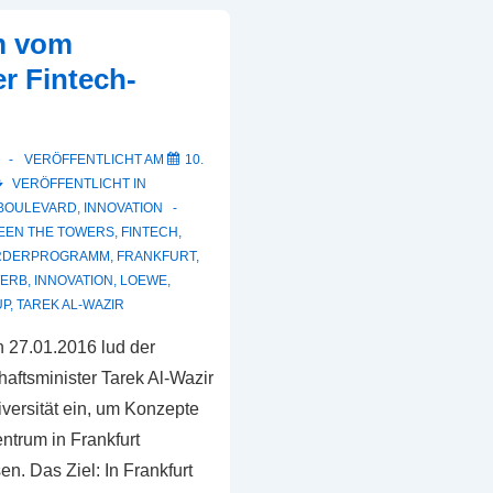
m vom
er Fintech-
VERÖFFENTLICHT AM
10.
VERÖFFENTLICHT IN
BOULEVARD
,
INNOVATION
EEN THE TOWERS
,
FINTECH
,
RDERPROGRAMM
,
FRANKFURT
,
ERB
,
INNOVATION
,
LOEWE
,
UP
,
TAREK AL-WAZIR
 27.01.2016 lud der
aftsminister Tarek Al-Wazir
iversität ein, um Konzepte
entrum in Frankfurt
en. Das Ziel: In Frankfurt