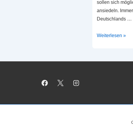
sollen sich mögli
ansiedeln. Immerh
Deutschlands …
Der
Weiterlesen »
Traum
vom
Frankfurter
Fintech-
Zentrum