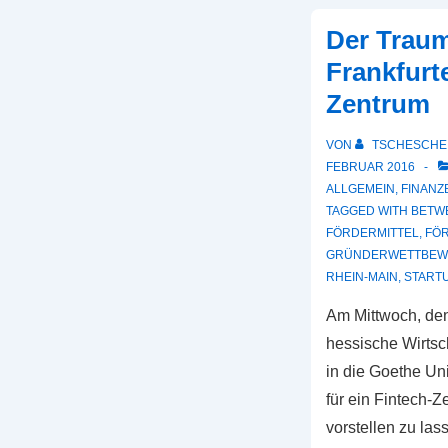
Der Trau
Frankfurt
Zentrum
VON
TSCHESCHE
FEBRUAR 2016
ALLGEMEIN
,
FINANZ
TAGGED WITH
BETW
FÖRDERMITTEL
,
FÖ
GRÜNDERWETTBEW
RHEIN-MAIN
,
START
Am Mittwoch, den
hessische Wirtsch
in die Goethe Un
für ein Fintech-Z
vorstellen zu lass