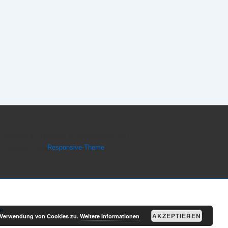
Copyright © 2026
blog.smallcapservice.de
|
Präsentiert von
Responsive-Theme
e
AKZEPTIEREN
r Verwendung von Cookies zu.
Weitere Informationen