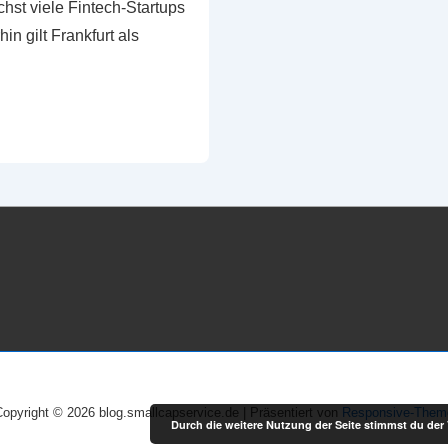
chst viele Fintech-Startups
in gilt Frankfurt als
Copyright © 2026
blog.smallcapservice.de
| Präsentiert von
Responsive-Them
Durch die weitere Nutzung der Seite stimmst du de