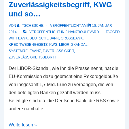
Zuverlässigkeitsbegriff, KWG
und so…
VON
TSCHESCHE
VERÖFFENTLICHT AM
18. JANUAR
2014
VERÖFFENTLICHT IN
FINANZBOULEVARD
TAGGED
WITH
BANK
,
DEUTSCHE BANK
,
GROSSBANK
,
KREDITWESENGESETZ
,
KWG
,
LIBOR
,
SKANDAL
,
SYSTEMRELEVANZ
,
ZUVERLÄSSIGKEIT
,
ZUVERLÄSSIGKEITSBEGRIFF
Der LIBOR-Skandal, wie ihn die Presse nennt, hat die
EU-Kommission dazu gebracht eine Rekordgeldbuße
von insgesamt 1,7 Mrd. Euro zu verhängen, die von
den beteiligten Banken gezahlt werden muss.
Beteiligte sind u.a. die Deutsche Bank, die RBS sowie
andere namhafte …
LIBOR-
Weiterlesen »