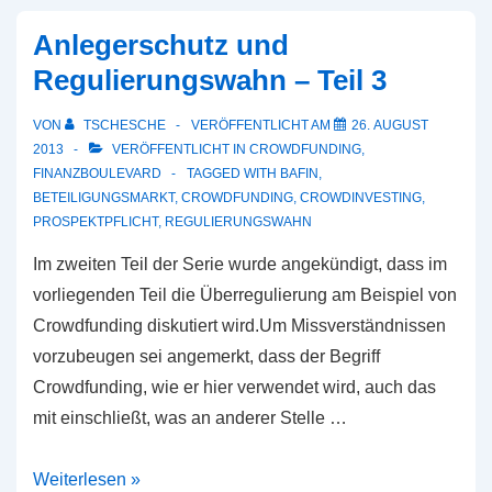
Anlegerschutz und
Regulierungswahn – Teil 3
VON
TSCHESCHE
VERÖFFENTLICHT AM
26. AUGUST
2013
VERÖFFENTLICHT IN
CROWDFUNDING
,
FINANZBOULEVARD
TAGGED WITH
BAFIN
,
BETEILIGUNGSMARKT
,
CROWDFUNDING
,
CROWDINVESTING
,
PROSPEKTPFLICHT
,
REGULIERUNGSWAHN
Im zweiten Teil der Serie wurde angekündigt, dass im
vorliegenden Teil die Überregulierung am Beispiel von
Crowdfunding diskutiert wird.Um Missverständnissen
vorzubeugen sei angemerkt, dass der Begriff
Crowdfunding, wie er hier verwendet wird, auch das
mit einschließt, was an anderer Stelle …
Anlegerschutz
Weiterlesen »