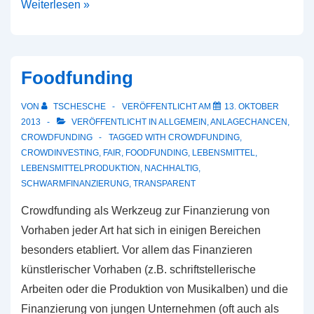
Crowdfunding
Weiterlesen »
für
Lebensmittel
Foodfunding
VON
TSCHESCHE
VERÖFFENTLICHT AM
13. OKTOBER
2013
VERÖFFENTLICHT IN
ALLGEMEIN
,
ANLAGECHANCEN
,
CROWDFUNDING
TAGGED WITH
CROWDFUNDING
,
CROWDINVESTING
,
FAIR
,
FOODFUNDING
,
LEBENSMITTEL
,
LEBENSMITTELPRODUKTION
,
NACHHALTIG
,
SCHWARMFINANZIERUNG
,
TRANSPARENT
Crowdfunding als Werkzeug zur Finanzierung von
Vorhaben jeder Art hat sich in einigen Bereichen
besonders etabliert. Vor allem das Finanzieren
künstlerischer Vorhaben (z.B. schriftstellerische
Arbeiten oder die Produktion von Musikalben) und die
Finanzierung von jungen Unternehmen (oft auch als