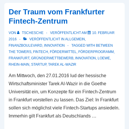
Der Traum vom Frankfurter
Fintech-Zentrum
VON
TSCHESCHE
VERÖFFENTLICHT AM
10. FEBRUAR
2016
VERÖFFENTLICHT IN
ALLGEMEIN
,
FINANZBOULEVARD
,
INNOVATION
TAGGED WITH
BETWEEN
THE TOWERS
,
FINTECH
,
FÖRDERMITTEL
,
FÖRDERPROGRAMM
,
FRANKFURT
,
GRÜNDERWETTBEWERB
,
INNOVATION
,
LOEWE
,
RHEIN-MAIN
,
STARTUP
,
TAREK AL-WAZIR
Am Mittwoch, den 27.01.2016 lud der hessische
Wirtschaftsminister Tarek Al-Wazir in die Goethe
Universität ein, um Konzepte für ein Fintech-Zentrum
in Frankfurt vorstellen zu lassen. Das Ziel: In Frankfurt
sollen sich möglichst viele Fintech-Startups ansiedeln.
Immerhin gilt Frankfurt als Deutschlands …