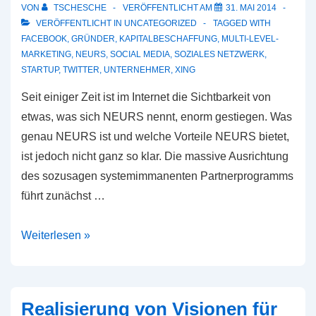
VON
TSCHESCHE
VERÖFFENTLICHT AM
31. MAI 2014
VERÖFFENTLICHT IN
UNCATEGORIZED
TAGGED WITH
FACEBOOK
,
GRÜNDER
,
KAPITALBESCHAFFUNG
,
MULTI-LEVEL-
MARKETING
,
NEURS
,
SOCIAL MEDIA
,
SOZIALES NETZWERK
,
STARTUP
,
TWITTER
,
UNTERNEHMER
,
XING
Seit einiger Zeit ist im Internet die Sichtbarkeit von
etwas, was sich NEURS nennt, enorm gestiegen. Was
genau NEURS ist und welche Vorteile NEURS bietet,
ist jedoch nicht ganz so klar. Die massive Ausrichtung
des sozusagen systemimmanenten Partnerprogramms
führt zunächst …
NEURS
Weiterlesen »
–
Bauernfängerei
oder
Realisierung von Visionen für
tolle