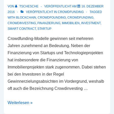
VON
TSCHESCHE
VERÖFFENTLICHT AM
16. DEZEMBER
2016
VERÖFFENTLICHT IN
CROWDFUNDING
TAGGED
WITH
BLOCKCHAIN
,
CROWDFOUNDING
,
CROWDFUNDING
,
CROWDINVESTING
,
FINANZIERUNG
,
IMMOBILIEN
,
INVESTMENT
,
SMART CONTRACT
,
STARTUP
Crowdfunding-Modelle gewinnen seit mehreren
Jahren zunehmend an Bedeutung. Neben der
Finanzierung von Startups und Technologieprojekten
hat insbesondere die Finanzierung von
Immobilienprojekten stark zugenommen. Dabei stehen
bei den Investoren in der Regel
Gewinnerzielungsabsichten im Vordergrund, weshalb
oft auch die Bezeichnung Crowdinvesting …
Investment
Weiterlesen »
Crowdfounding