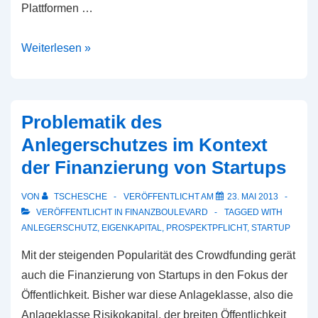
Plattformen …
Der
Weiterlesen »
erhobene
Zeigefinger
warnt
Problematik des
den
Anlegerschutzes im Kontext
Schwarm
der Finanzierung von Startups
VON
TSCHESCHE
VERÖFFENTLICHT AM
23. MAI 2013
VERÖFFENTLICHT IN
FINANZBOULEVARD
TAGGED WITH
ANLEGERSCHUTZ
,
EIGENKAPITAL
,
PROSPEKTPFLICHT
,
STARTUP
Mit der steigenden Popularität des Crowdfunding gerät
auch die Finanzierung von Startups in den Fokus der
Öffentlichkeit. Bisher war diese Anlageklasse, also die
Anlageklasse Risikokapital, der breiten Öffentlichkeit