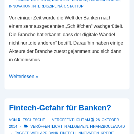
INNOVATION
,
INTERDISZIPLINÄR
,
STARTUP
Vor einiger Zeit wurde die Welt der Banken nach
einem sehr ausgedehnten „Schläfchen“ wachgerüttelt.
Die Branche hat erkannt, dass der digitale Wandel
nicht nur „die anderen“ betrifft. Daraufhin haben einige
Akteure der Branche zuerst gejammert und sich dann
in Aktionismus …
Über
Weiterlesen »
die
Herausforderungen
des
Fintech-Gefahr für Banken?
digitalen
Wandels
VON
TSCHESCHE
VERÖFFENTLICHT AM
26. OKTOBER
in
2014
VERÖFFENTLICHT IN
ALLGEMEIN
,
FINANZBOULEVARD
TAGGED WITH
APP
,
BANK
,
FINTECH
,
INNOVATION
,
KREDIT
,