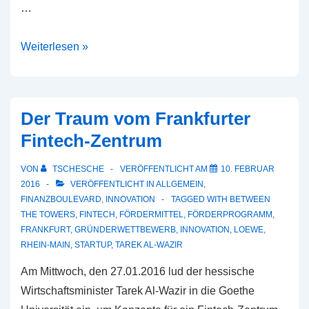
…
Blockchain-
Weiterlesen »
Technologie
ist
kein
Der Traum vom Frankfurter
Ersatz
Fintech-Zentrum
für
das
VON
TSCHESCHE
VERÖFFENTLICHT AM
10. FEBRUAR
Geschäftsmodell
2016
VERÖFFENTLICHT IN
ALLGEMEIN
,
FINANZBOULEVARD
,
INNOVATION
TAGGED WITH
BETWEEN
THE TOWERS
,
FINTECH
,
FÖRDERMITTEL
,
FÖRDERPROGRAMM
,
FRANKFURT
,
GRÜNDERWETTBEWERB
,
INNOVATION
,
LOEWE
,
RHEIN-MAIN
,
STARTUP
,
TAREK AL-WAZIR
Am Mittwoch, den 27.01.2016 lud der hessische
Wirtschaftsminister Tarek Al-Wazir in die Goethe