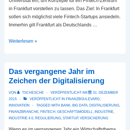
Universität ein, um Konzepte für ein Fintech-Zentrum
in Frankfurt vorstellen zu lassen. Das Ziel: In Frankfurt
sollen sich möglichst viele Fintech-Startups ansiedeln.
Immerhin gilt Frankfurt als Deutschlands …
Der
Weiterlesen »
Traum
vom
Frankfurter
Das vergangene Jahr im
Fintech-
Zeichen der Digitalisierung
Zentrum
VON
TSCHESCHE
VERÖFFENTLICHT AM
31. DEZEMBER
2015
VERÖFFENTLICHT IN
FINANZBOULEVARD
,
INNOVATION
TAGGED WITH
BANK
,
BIG DATA
,
DIGITALISIERUNG
,
FINANZBRANCHE
,
FINTECH
,
GESCHÄFTSMODELL
,
INDUSTRIE
,
INDUSTRIE 4.0
,
REGULIERUNG
,
STARTUP
,
VERSICHERUNG
Wenn es im vergangenen Jahr ein Wirtschaftsthema