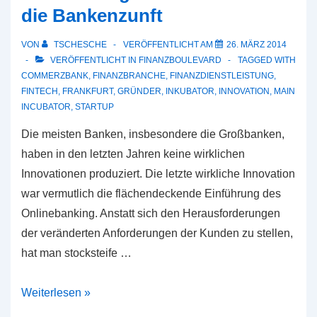
die Bankenzunft
Sache?
VON
TSCHESCHE
VERÖFFENTLICHT AM
26. MÄRZ 2014
VERÖFFENTLICHT IN
FINANZBOULEVARD
TAGGED WITH
COMMERZBANK
,
FINANZBRANCHE
,
FINANZDIENSTLEISTUNG
,
FINTECH
,
FRANKFURT
,
GRÜNDER
,
INKUBATOR
,
INNOVATION
,
MAIN
INCUBATOR
,
STARTUP
Die meisten Banken, insbesondere die Großbanken,
haben in den letzten Jahren keine wirklichen
Innovationen produziert. Die letzte wirkliche Innovation
war vermutlich die flächendeckende Einführung des
Onlinebanking. Anstatt sich den Herausforderungen
der veränderten Anforderungen der Kunden zu stellen,
hat man stocksteife …
Realisierung
Weiterlesen »
von