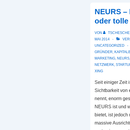
NEURS – 
oder toll
VON
TSCHESCHE
MAI 2014
VER
UNCATEGORIZED
GRÜNDER
,
KAPITAL
MARKETING
,
NEURS
NETZWERK
,
STARTU
XING
Seit einiger Zeit i
Sichtbarkeit vo
nennt, enorm ge
NEURS ist und w
bietet, ist jedoch
massive Ausrich