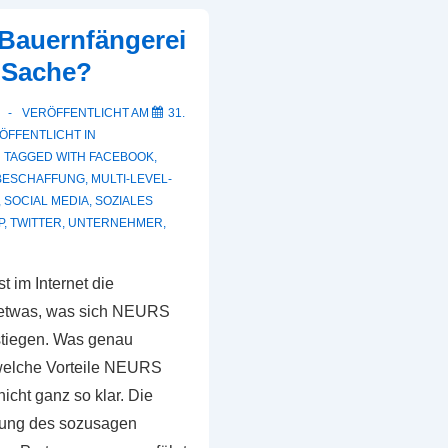
Bauernfängerei
e Sache?
VERÖFFENTLICHT AM
31.
ÖFFENTLICHT IN
TAGGED WITH
FACEBOOK
,
BESCHAFFUNG
,
MULTI-LEVEL-
,
SOCIAL MEDIA
,
SOZIALES
P
,
TWITTER
,
UNTERNEHMER
,
st im Internet die
n etwas, was sich NEURS
stiegen. Was genau
elche Vorteile NEURS
 nicht ganz so klar. Die
tung des sozusagen