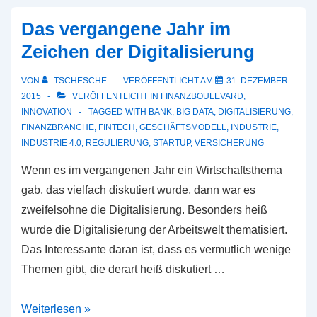
Das vergangene Jahr im
Zeichen der Digitalisierung
VON
TSCHESCHE
VERÖFFENTLICHT AM
31. DEZEMBER
2015
VERÖFFENTLICHT IN
FINANZBOULEVARD
,
INNOVATION
TAGGED WITH
BANK
,
BIG DATA
,
DIGITALISIERUNG
,
FINANZBRANCHE
,
FINTECH
,
GESCHÄFTSMODELL
,
INDUSTRIE
,
INDUSTRIE 4.0
,
REGULIERUNG
,
STARTUP
,
VERSICHERUNG
Wenn es im vergangenen Jahr ein Wirtschaftsthema
gab, das vielfach diskutiert wurde, dann war es
zweifelsohne die Digitalisierung. Besonders heiß
wurde die Digitalisierung der Arbeitswelt thematisiert.
Das Interessante daran ist, dass es vermutlich wenige
Themen gibt, die derart heiß diskutiert …
Das
Weiterlesen »