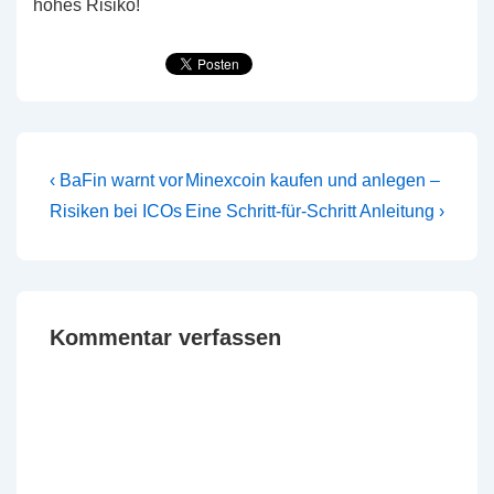
hohes Risiko!
Beitragsnavigation
Vorheriger
Nächster
‹ BaFin warnt vor
Minexcoin kaufen und anlegen –
Beitrag
Beitrag
Risiken bei ICOs
Eine Schritt-für-Schritt Anleitung ›
ist
ist
Kommentar verfassen