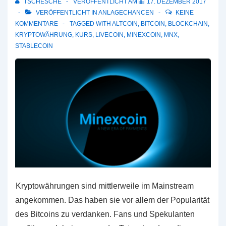
TSCHESCHE
VERÖFFENTLICHT AM
17. DEZEMBER 2017
VERÖFFENTLICHT IN
ANLAGECHANCEN
KEINE
KOMMENTARE
TAGGED WITH
ALTCOIN
,
BITCOIN
,
BLOCKCHAIN
,
KRYPTOWÄHRUNG
,
KURS
,
LIVECOIN
,
MINEXCOIN
,
MNX
,
STABLECOIN
Kryptowährungen sind mittlerweile im Mainstream
angekommen. Das haben sie vor allem der Popularität
des Bitcoins zu verdanken. Fans und Spekulanten