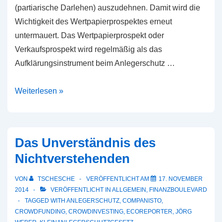
(partiarische Darlehen) auszudehnen. Damit wird die
Wichtigkeit des Wertpapierprospektes erneut
untermauert. Das Wertpapierprospekt oder
Verkaufsprospekt wird regelmäßig als das
Aufklärungsinstrument beim Anlegerschutz …
Das
Weiterlesen »
Wertpapierprospekt
als
Instrument
Das Unverständnis des
für
Nichtverstehenden
den
praktischen
VON
TSCHESCHE
VERÖFFENTLICHT AM
17. NOVEMBER
Anlegerschutz?
2014
VERÖFFENTLICHT IN
ALLGEMEIN
,
FINANZBOULEVARD
TAGGED WITH
ANLEGERSCHUTZ
,
COMPANISTO
,
CROWDFUNDING
,
CROWDINVESTING
,
ECOREPORTER
,
JÖRG