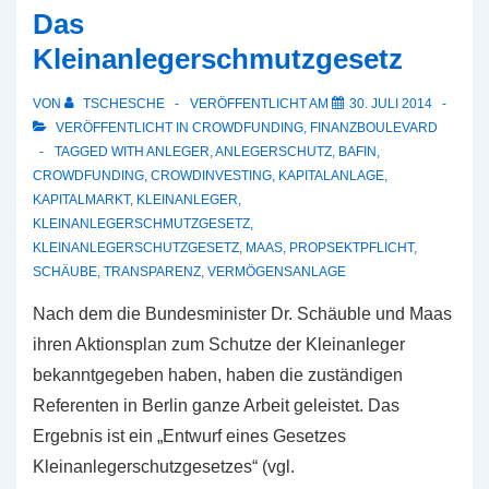
große
Das
Donnerwetter?
Kleinanlegerschmutzgesetz
VON
TSCHESCHE
VERÖFFENTLICHT AM
30. JULI 2014
VERÖFFENTLICHT IN
CROWDFUNDING
,
FINANZBOULEVARD
TAGGED WITH
ANLEGER
,
ANLEGERSCHUTZ
,
BAFIN
,
CROWDFUNDING
,
CROWDINVESTING
,
KAPITALANLAGE
,
KAPITALMARKT
,
KLEINANLEGER
,
KLEINANLEGERSCHMUTZGESETZ
,
KLEINANLEGERSCHUTZGESETZ
,
MAAS
,
PROPSEKTPFLICHT
,
SCHÄUBE
,
TRANSPARENZ
,
VERMÖGENSANLAGE
Nach dem die Bundesminister Dr. Schäuble und Maas
ihren Aktionsplan zum Schutze der Kleinanleger
bekanntgegeben haben, haben die zuständigen
Referenten in Berlin ganze Arbeit geleistet. Das
Ergebnis ist ein „Entwurf eines Gesetzes
Kleinanlegerschutzgesetzes“ (vgl.