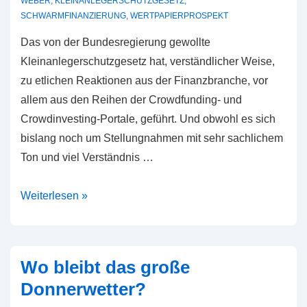
WEBER
,
KLEINANLEGERSCHUTZGESETZ
,
SCHWARMFINANZIERUNG
,
WERTPAPIERPROSPEKT
Das von der Bundesregierung gewollte
Kleinanlegerschutzgesetz hat, verständlicher Weise,
zu etlichen Reaktionen aus der Finanzbranche, vor
allem aus den Reihen der Crowdfunding- und
Crowdinvesting-Portale, geführt. Und obwohl es sich
bislang noch um Stellungnahmen mit sehr sachlichem
Ton und viel Verständnis …
Das
Weiterlesen »
Unverständnis
des
Nichtverstehenden
Wo bleibt das große
Donnerwetter?