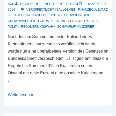
VON
TSCHESCHE
VERÖFFENTLICHT AM
13. NOVEMBER
2014
VERÖFFENTLICHT IN
ALLGEMEIN
,
FINANZBOULEVARD
TAGGED WITH
ANLEGERSCHUTZ
,
CROWDFUNDING
,
CROWDINVESTING
,
FONDS
,
KLEINANLEGERSCHUTZGESETZ
,
POLITIK
,
REGULIERUNGSWAHN
,
SCHWARMFINANZIERER
Nachdem im Sommer ein erster Entwurf eines
Kleinanlegerschutzgesetzes veröffentlicht wurde,
wurde nun eine überarbeitete Version des Gesetzes im
Bundeskabinett verabschiedet. Es ist geplant, dass die
Regeln bis Sommer 2015 in Kraft treten sollen.
Obwohl der erste Entwurf eine absolute Katastrophe
…
Wo
Weiterlesen »
bleibt
das