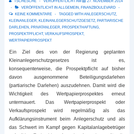
TSCHESCHE
VERÖFFENTLICHT AM
27. NOVEMBER 2014
VERÖFFENTLICHT IN
ALLGEMEIN
,
FINANZBOULEVARD
KEINE KOMMENTARE
TAGGED WITH
ANLEGERSCHUTZ
,
KLEINANLEGER
,
KLEINANLEGERSCHUTZGESETZ
,
PARTIARISCHE
DARLEHEN
,
PRIVATANLEGER
,
PROSPEKTHAFTUNG
,
PROSPEKTPFLICHT
,
VERKAUFSPROSPEKT
,
WERTPAPIERPROSPEKT
Ein Ziel des von der Regierung geplanten
Kleinanlegerschutzgesetzes ist es,
konsequenterweise, die Prospektpflicht auf bisher
davon ausgenommene Beteiligungsdarlehen
(partiarische Darlehen) auszudehnen. Damit wird die
Wichtigkeit des Wertpapierprospektes erneut
untermauert. Das Wertpapierprospekt oder
Verkaufsprospekt wird regelmäßig als das
Aufklärungsinstrument beim Anlegerschutz und als
das Schwert im Kampf gegen Kapitalanlagebetrüger