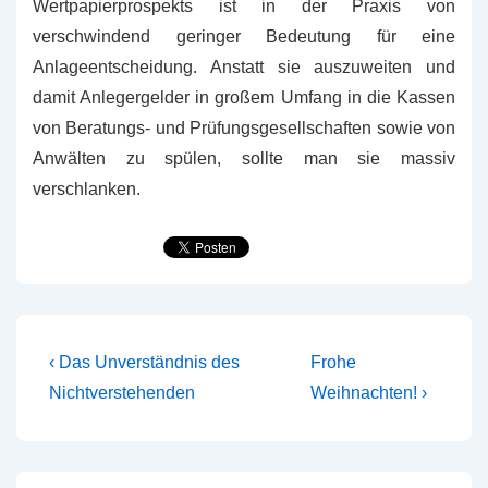
Wertpapierprospekts ist in der Praxis von
verschwindend geringer Bedeutung für eine
Anlageentscheidung. Anstatt sie auszuweiten und
damit Anlegergelder in großem Umfang in die Kassen
von Beratungs- und Prüfungsgesellschaften sowie von
Anwälten zu spülen, sollte man sie massiv
verschlanken.
Beitragsnavigation
Vorheriger
Nächster
‹ Das Unverständnis des
Frohe
Beitrag
Beitrag
Nichtverstehenden
Weihnachten! ›
ist
ist