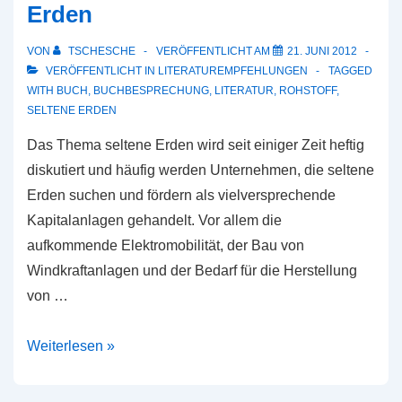
Erden
VON
TSCHESCHE
VERÖFFENTLICHT AM
21. JUNI 2012
VERÖFFENTLICHT IN
LITERATUREMPFEHLUNGEN
TAGGED
WITH
BUCH
,
BUCHBESPRECHUNG
,
LITERATUR
,
ROHSTOFF
,
SELTENE ERDEN
Das Thema seltene Erden wird seit einiger Zeit heftig
diskutiert und häufig werden Unternehmen, die seltene
Erden suchen und fördern als vielversprechende
Kapitalanlagen gehandelt. Vor allem die
aufkommende Elektromobilität, der Bau von
Windkraftanlagen und der Bedarf für die Herstellung
von …
Bücher
Weiterlesen »
zum
Thema