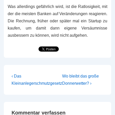
Was allerdings gefährlich wird, ist die Ratlosigkeit, mit
der die meisten Banken auf Veränderungen reagieren.
Die Rechnung, früher oder später mal ein Startup zu
kaufen, um damit dann eigene Versäumnisse
ausbessern zu können, wird nicht aufgehen.
Beitragsnavigation
Vorheriger
Nächster
‹ Das
Wo bleibt das große
Beitrag
Beitrag
Kleinanlegerschmutzgesetz
Donnerwetter? ›
ist
ist
Kommentar verfassen