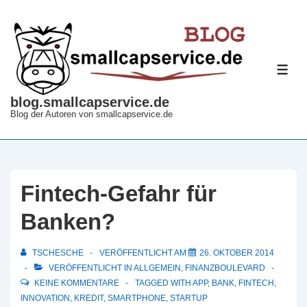
↓
Zum
Inhalt
ME
blog.smallcapservice.de
Blog der Autoren von smallcapservice.de
Fintech-Gefahr für
Banken?
TSCHESCHE
VERÖFFENTLICHT AM
26. OKTOBER 2014
VERÖFFENTLICHT IN
ALLGEMEIN
,
FINANZBOULEVARD
KEINE KOMMENTARE
TAGGED WITH
APP
,
BANK
,
FINTECH
,
INNOVATION
,
KREDIT
,
SMARTPHONE
,
STARTUP